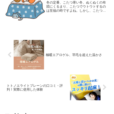
冬の定番、こたつ寒い冬、ぬくぬくの布
団にくるまり、こたつでウトウトするの
は至福の時ですよね。しかし、こたつで
寝るのは体に良くない、という話を聞い
たことがある人もいるのではないでしょ
うか。今回は、こたつで寝る習慣のメリ
ットとデメリット、そして...
極暖エアロゲル、羽毛を超えた温かさ
トトノエライトプレーンの口コミ・評
判！実際に使用した体験