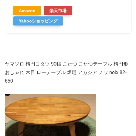
Amazon
楽天市場
Yahooショッピング
ヤマソロ 楕円コタツ 90幅 こたつ こたつテーブル 楕円形
おしゃれ 木目 ローテーブル 炬燵 アカシア ノワ noix 82-
650