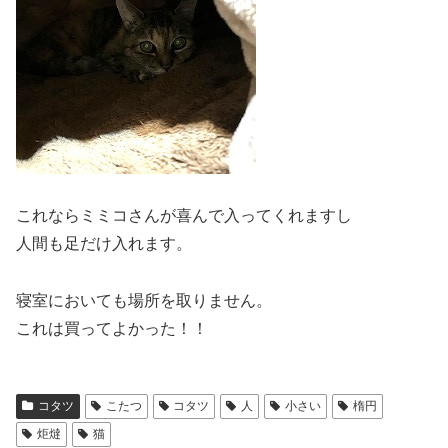
これならミミコさんが喜んで入ってくれますし
人間も足だけ入れます。
寝室においても場所を取りません。
これは買ってよかった！！
コタツ
こたつ
コタツ
人
小さい
楕円
炬燵
猫