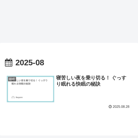
2025-08
寝苦しい夜を乗り切る！ ぐっす
睡眠
り眠れる快眠の秘訣
2025.08.28