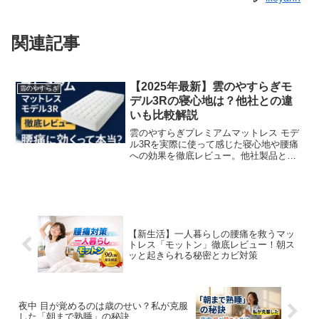
関連記事
【2025年最新】雲のやすらぎモ
雲のやすらぎ
デル3Rの寝心地は？他社との違
いも比較解説
雲のやすらぎプレミアムマットレス モデ
ル3Rを実際に使って感じた寝心地や腰痛
への効果を徹底レビュー。他社製品との
比較やお得な購入方法、返品保証の注意
点まで分かりやすく解説しています。
【新生活】一人暮らしの腰痛を救うマッ
トレス「モットン」徹底レビュー！朝ス
ッと起きられる秘密とカビ対策
夜中 目が覚めるのは歳のせい？私が克服
した「朝まで熟睡」の秘訣