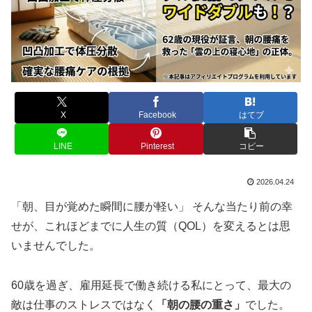
X
Facebook
はてブ
LINE
Pinterest
コピー
2026.04.24
「朝、目が覚めた瞬間に腰が軽い」 そんな当たり前の幸
せが、これほどまでに人生の質（QOL）を変えるとは思
いませんでした。
60歳を過ぎ、雇用延長で働き続ける私にとって、最大の
敵は仕事のストレスではなく
「朝の腰の重さ」
でした。