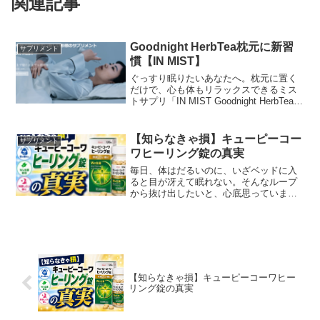
関連記事
Goodnight HerbTea枕元に新習
サプリメント
慣【IN MIST】
ぐっすり眠りたいあなたへ。枕元に置く
だけで、心も体もリラックスできるミス
トサプリ「IN MIST Goodnight HerbTea」
をご紹介します。寝る前のひと吹きで、
至福のリラックスタイム毎日の睡眠、な
んとなく満足できていないと感じてい...
【知らなきゃ損】キューピーコー
サプリメント
ワヒーリング錠の真実
毎日、体はだるいのに、いざベッドに入
ると目が冴えて眠れない。そんなループ
から抜け出したいと、心底思っていませ
んか？私もずっと同じ悩みを抱えていま
した。この記事では、私が実際に「キュ
ーピーコーワヒーリング錠」を3ヶ月間飲
み続けて感じた、体と心...
【知らなきゃ損】キューピーコーワヒー
リング錠の真実