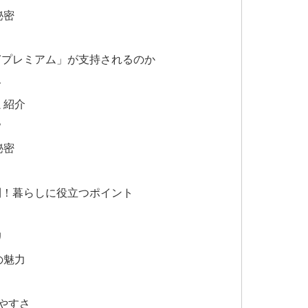
秘密
ぎプレミアム」が支持されるのか
ト
ミ紹介
？
秘密
利！暮らしに役立つポイント
リ
の魅力
やすさ