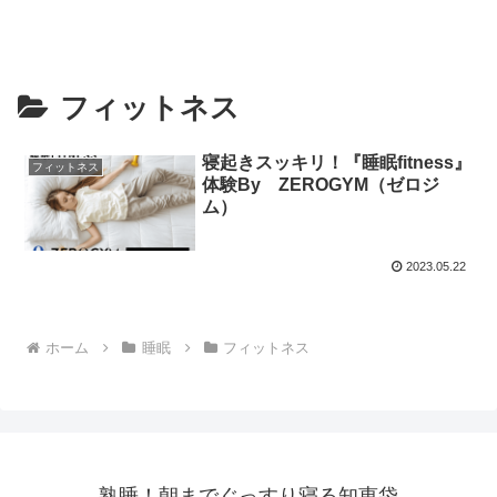
フィットネス
寝起きスッキリ！『睡眠fitness』
フィットネス
体験By ZEROGYM（ゼロジ
ム）
2023.05.22
ホーム
睡眠
フィットネス
熟睡！朝までぐっすり寝る知恵袋