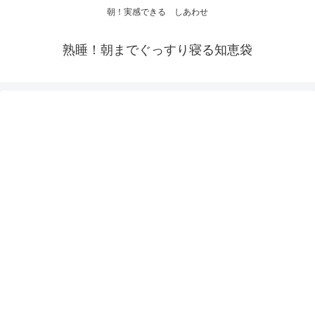
朝！実感できる しあわせ
熟睡！朝までぐっすり寝る知恵袋