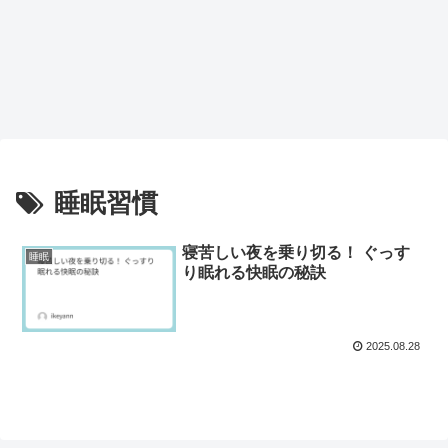
睡眠習慣
寝苦しい夜を乗り切る！ ぐっす
睡眠
り眠れる快眠の秘訣
2025.08.28