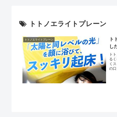
トトノエライトプレーン
ト
トトノエライトプレーン
し
トト
るく
くス
の口