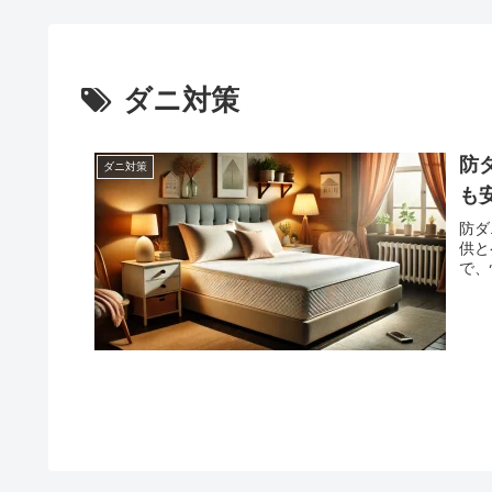
ダニ対策
防
ダニ対策
も
防ダ
供と
で、