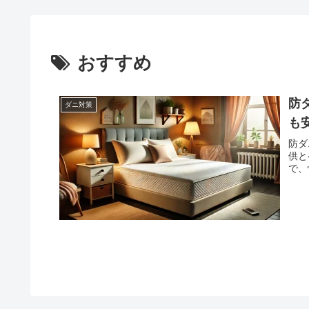
おすすめ
防
ダニ対策
も
防ダ
供と
で、