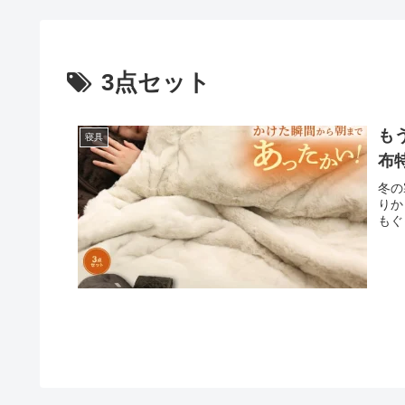
3点セット
も
寝具
布
冬の
りか
もぐ