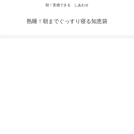
朝！実感できる しあわせ
熟睡！朝までぐっすり寝る知恵袋