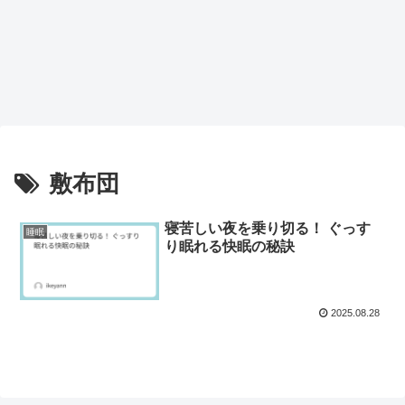
敷布団
寝苦しい夜を乗り切る！ ぐっす
睡眠
り眠れる快眠の秘訣
2025.08.28